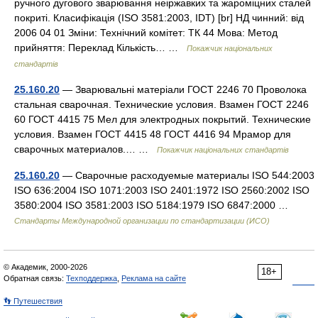
ручного дугового зварювання неіржавких та жароміцних сталей
покриті. Класифікація (ISO 3581:2003, IDT) [br] НД чинний: від
2006 04 01 Зміни: Технічний комітет: ТК 44 Мова: Метод
прийняття: Переклад Кількість… …
Покажчик національних
стандартів
25.160.20
— Зварювальні матеріали ГОСТ 2246 70 Проволока
стальная сварочная. Технические условия. Взамен ГОСТ 2246
60 ГОСТ 4415 75 Мел для электродных покрытий. Технические
условия. Взамен ГОСТ 4415 48 ГОСТ 4416 94 Мрамор для
сварочных материалов.… …
Покажчик національних стандартів
25.160.20
— Сварочные расходуемые материалы ISO 544:2003
ISO 636:2004 ISO 1071:2003 ISO 2401:1972 ISO 2560:2002 ISO
3580:2004 ISO 3581:2003 ISO 5184:1979 ISO 6847:2000 …
Стандарты Международной организации по стандартизации (ИСО)
© Академик, 2000-2026
18+
Обратная связь:
Техподдержка
,
Реклама на сайте
👣 Путешествия