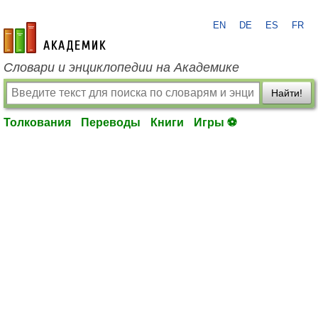
EN
DE
ES
FR
academic.ru
Словари и энциклопедии на Академике
Найти!
Толкования
Переводы
Книги
Игры ⚽